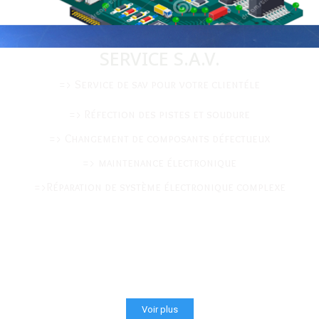
SERVICE S.A.V.
=> Service de sav pour votre clientéle
=> Réfection des pistes et soudure
=> Changement de composants défectueux
=> maintenance électronique
=>Réparation de système électronique complexe
Voir plus