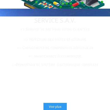
SERVICE S.A.V.
=> Service de sav pour votre clientéle
=> Réfection des pistes et soudure
=> Changement de composants défectueux
=> maintenance électronique
=>Réparation de système électronique complexe
Voir plus